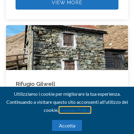
VIEW MORE
Rifugio Gilwell
Utilizziamo i cookie per migliorare la tua esperienza.
Length: 5,6 km
Continuando a visitare questo sito acconsenti all'utilizzo dei
Time: 2.30 h
cookie.
Cookies Policy
E - Escursionistico
Accetta