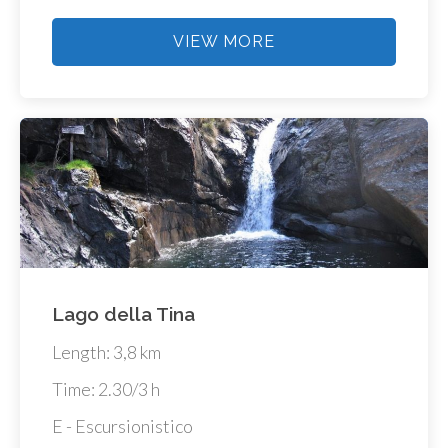
VIEW MORE
Lago della Tina
Length: 3,8 km
Time: 2.30/3 h
E - Escursionistico