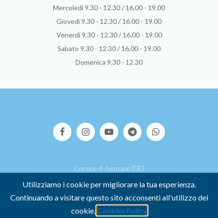
Mercoledì 9.30 - 12.30 / 16.00 - 19.00
Giovedì 9.30 - 12.30 / 16.00 - 19.00
Venerdì 9.30 - 12.30 / 16.00 - 19.00
Sabato 9.30 - 12.30 / 16.00 - 19.00
Domenica 9.30 - 12.30
Comune di Arenzano (GE)
Via S.Pallavicino, 39 - 16011 Arenzano (GE)
Utilizziamo i cookie per migliorare la tua esperienza.
P.I. 00449500107 -
Credits
Continuando a visitare questo sito acconsenti all'utilizzo dei
-
COOKIE POLICY
-
PRIVACY POLICY
cookie.
Cookies Policy
Dichiarazione di accessibilità