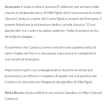
Arenzano
è stata scelta in questa 6° edizione, per entrare nelle
stanze e nel grande parco di Villa Figoli, dove trascorreva le estati
Giosuè Carducci, ospite del Conte Figoli e, proprio ad Arenzano, il
premio Nobel per la letteratura dedico' un'ode classica “O tra i
placidi olivi, tra i cedri e le palme sedente / bella Arenzano al riso
de la ligure piaggia…”
Scopriremo che Carducci si era costruito una capanna fatta di
rami e foglie nel Parco e che amava trascorrere in semplicità le
sue estati ad Arenzano.
Importanti ospiti ci accompagneranno durante la serata per
presentarci un affresco completo di quella che è la poetica del
Carducci in sintonia con l'eleganza del giardino di Villa Figoli.
Silvia Bordo
storica dell’arte
racconta il
Giardino
, la
Villa
e
Giosuè
Carducci