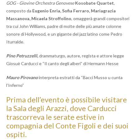
GOG - Giovine Orchestra Genovese
Kosobate Quartet
,
composto da
Eugenio Enria, Sofia Ferraro, Mariagrazia
Massanova, Micaela Stroffolino
, omaggerà grandi compositori
tra cui John Williams, padre di molte delle più amate colonne
sonore di Hollywood, e un gigante del jazz latino come Pedro
Iturralde.
Pino Petruzzelli,
d
rammaturgo,
aut
ore,
regista e attore
legge
Giosuè Carducci
e
“Il canto degli alberi”
di
Hermann Hesse
Mauro Pirovano
interpreta
estratti da
“Bacci Musso u cunta
l’Inferno”
Prima dell’evento è possibile visitare
la
Sala degli Arazzi
, dove Carducci
trascorreva le serate estive in
compagnia del Conte Figoli e dei suoi
ospiti.