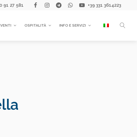
0 91 27 581
+39 331 3614223
EVENTI
OSPITALITÀ
INFO E SERVIZI
lla