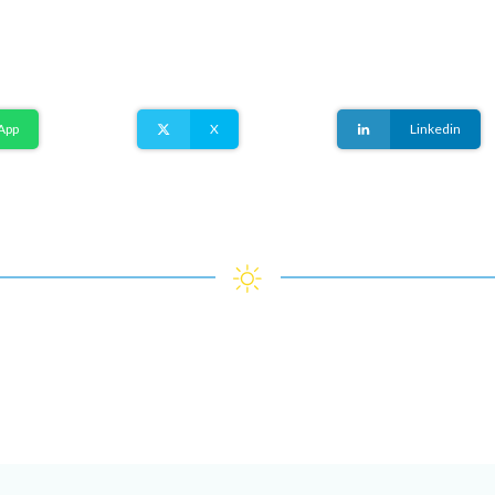
App
X
Linkedin