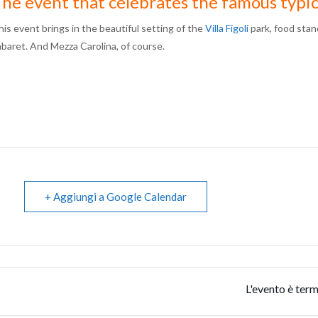
he event that celebrates the famous typic
his event brings in the beautiful setting of the
Villa Figoli
park, food stand
abaret. And Mezza Carolina, of course.
+ Aggiungi a Google Calendar
L'evento è term