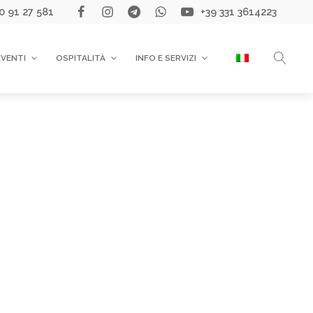
0 91 27 581
+39 331 3614223
EVENTI
OSPITALITÀ
INFO E SERVIZI