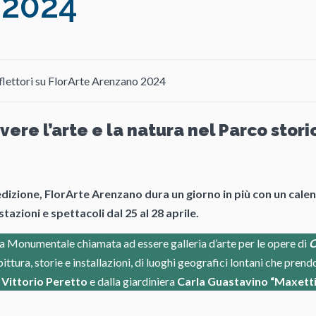
 2024
iflettori su FlorArte Arenzano 2024
ivere l’arte e la natura nel Parco stori
edizione, FlorArte Arenzano dura un giorno in più con un calen
azioni e spettacoli dal 25 al 28 aprile.
ra Monumentale chiamata ad essere galleria d’arte per le opere di
C
ittura, storie e installazioni, di luoghi geografici lontani che prendo
a
Vittorio Peretto
e dalla giardiniera
Carla Guastavino “Maxetti