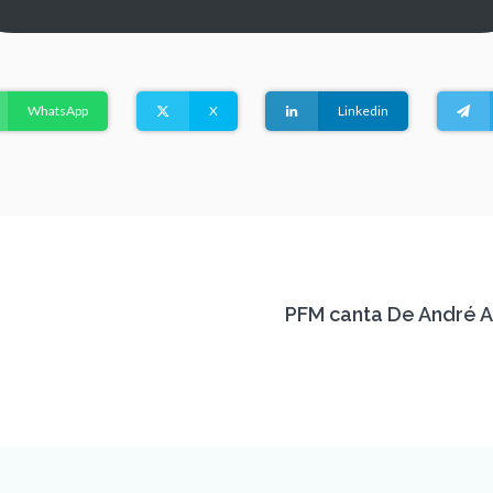
WhatsApp
X
Linkedin
PFM canta De André An