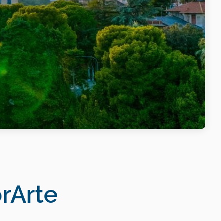
orArte