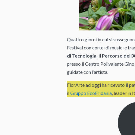
Quattro giorni in cui si susseguon
Festival con cortei di musici e tra
di Tecnologia,
il
Percorso dell’
presso il Centro Polivalente Gino
guidate con l’artista.
FlorArte ad oggi ha ricevuto il p
il
Gruppo EcoEridania
, leader in 