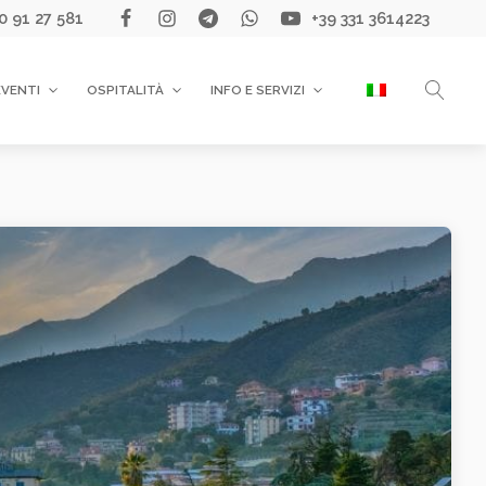
0 91 27 581
+39 331 3614223
EVENTI
OSPITALITÀ
INFO E SERVIZI