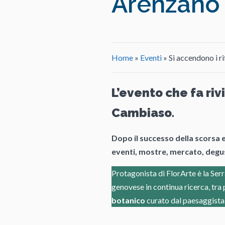
Arenzano
Home
»
Eventi
»
Si accendono i r
L’evento che fa riv
Cambiaso
.
Dopo il successo della scorsa 
eventi, mostre, mercato, degust
Protagonista di FlorArte è la Ser
genovese in continua ricerca, tra p
botanico
curato dal paesaggist