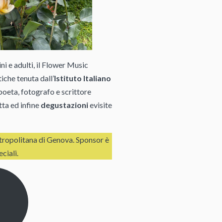
ini e adulti, il Flower Music
tiche tenuta dall’
Istituto Italiano
 poeta, fotografo e scrittore
tta ed infine
degustazioni
evisite
etropolitana di Genova. Sponsor è
ciali.