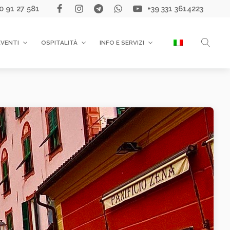
0 91 27 581
+39 331 3614223
EVENTI
OSPITALITÀ
INFO E SERVIZI