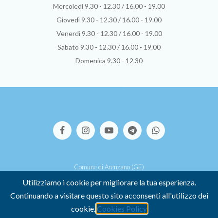
Mercoledì 9.30 - 12.30 / 16.00 - 19.00
Giovedì 9.30 - 12.30 / 16.00 - 19.00
Venerdì 9.30 - 12.30 / 16.00 - 19.00
Sabato 9.30 - 12.30 / 16.00 - 19.00
Domenica 9.30 - 12.30
Comune di Arenzano (GE)
Via S.Pallavicino, 39 - 16011 Arenzano (GE)
Utilizziamo i cookie per migliorare la tua esperienza.
P.I. 00449500107 -
Credits
Continuando a visitare questo sito acconsenti all'utilizzo dei
-
COOKIE POLICY
-
PRIVACY POLICY
cookie.
Cookies Policy
Dichiarazione di accessibilità