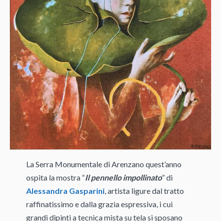
La Serra Monumentale di Arenzano quest’anno
ospita la mostra “
Il pennello impollinato
” di
Alessandra Gasparini
, artista ligure dal tratto
raffinatissimo e dalla grazia espressiva, i cui
grandi dipinti a tecnica mista su tela si sposano