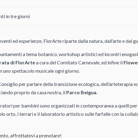
ti in tre giorni
venti ed esperienze, FlorArte riparte dalla natura, dall’arte e dal g
untamenti a tema botanico, workshop artistici ed incontri enogast
rata di FlorArte
a cura del Comitato Carnevale, ed infine il
Flower
n uno spettacolo musicale ogni giorno.
Consiglio per parlare della transizione ecologica, dell’arteterapia ed
nciando proprio da casa nostra, il
Parco Beigua
.
ratori per bambini sono organizzati in contemporanea a quelli per a
colo orto, i terrari e il laboratorio artistico sulle farfalle con la coll
nto, affrettatevi a prenotare!