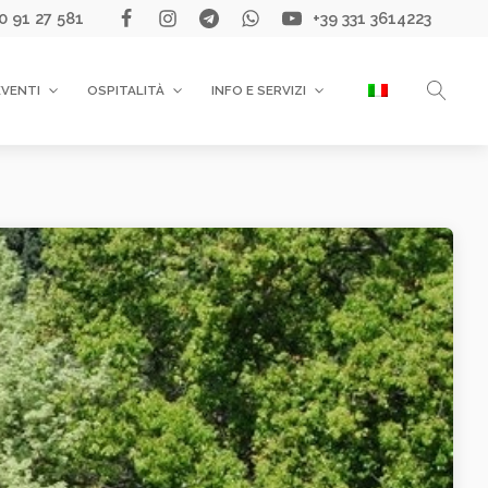
0 91 27 581
+39 331 3614223
EVENTI
OSPITALITÀ
INFO E SERVIZI