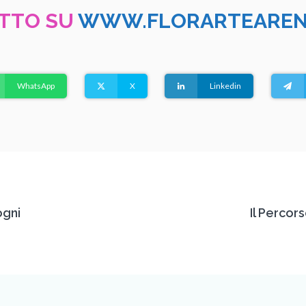
UTTO SU
WWW.FLORARTEAREN
WhatsApp
X
Linkedin
ogni
Il Percors