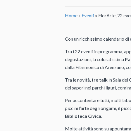
Home
»
Eventi
»
FlorArte, 22 even
Con un ricchissimo calendario di e
Tra i 22 eventi in programma, app
degustazioni, la coloratissima
Pa
dalla Filarmonica di Arenzano, co
Tra le novità,
tre talk
in Sala del 
dei sapori nei parchi liguri, comi
Per accontentare tutti, molti labo
piccini l’arte degli origami, il pic
Biblioteca Civica
.
Molte attività sono su appuntame