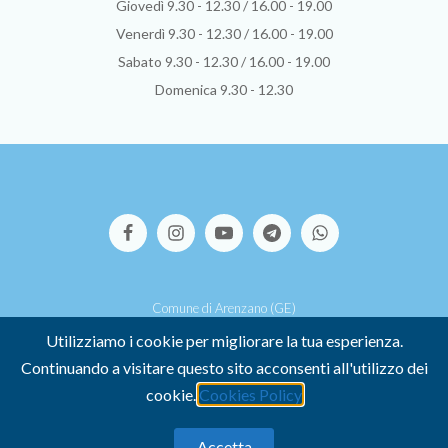
Giovedì 9.30 - 12.30 / 16.00 - 19.00
Venerdì 9.30 - 12.30 / 16.00 - 19.00
Sabato 9.30 - 12.30 / 16.00 - 19.00
Domenica 9.30 - 12.30
Comune di Arenzano (GE)
Via S.Pallavicino, 39 - 16011 Arenzano (GE)
Utilizziamo i cookie per migliorare la tua esperienza.
P.I. 00449500107 -
Credits
Continuando a visitare questo sito acconsenti all'utilizzo dei
-
COOKIE POLICY
-
PRIVACY POLICY
cookie.
Cookies Policy
Dichiarazione di accessibilità
Accetta