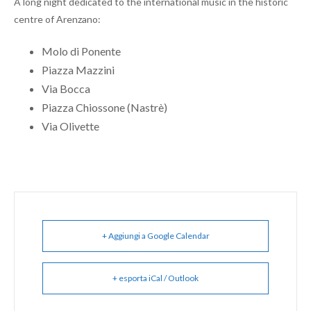
A long night dedicated to the international music in the historic
centre of Arenzano:
Molo di Ponente
Piazza Mazzini
Via Bocca
Piazza Chiossone (Nastrè)
Via Olivette
+ Aggiungi a Google Calendar
+ esporta iCal / Outlook