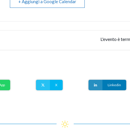
+ Aggiungi a Google Calendar
L'evento è term
App
X
Linkedin