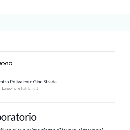
UOGO
ntro Polivalente Gino Strada
Lungomare Stati Uniti 1
boratorio
liver, al suo primo giorno di lavoro, si trova nei