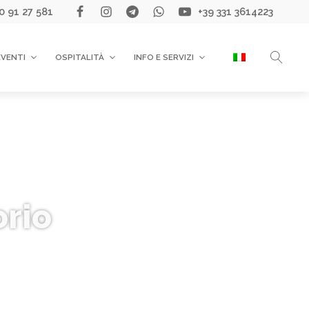
0 91 27 581
+39 331 3614223
EVENTI
OSPITALITÀ
INFO E SERVIZI
orio