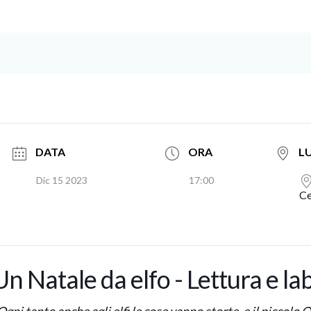
DATA
ORA
L
Dic 15 2023
17:00
Ce
Un Natale da elfo - Lettura e la
Ogni tanto anche agli elfi le cose vanno storte, e il piccolo O