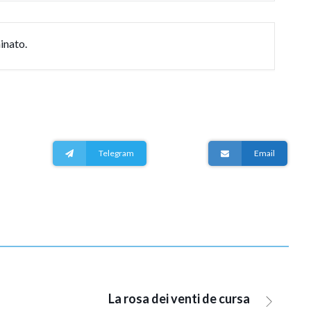
inato.
Telegram
Email
La rosa dei venti de cursa