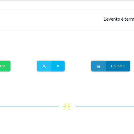
L'evento è term
App
X
Linkedin