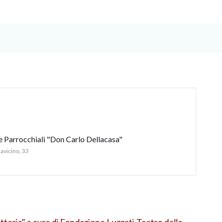
 Parrocchiali "Don Carlo Dellacasa"
lavicino, 33
tteria" a cura di Fondazione Luzzati-Teatro della