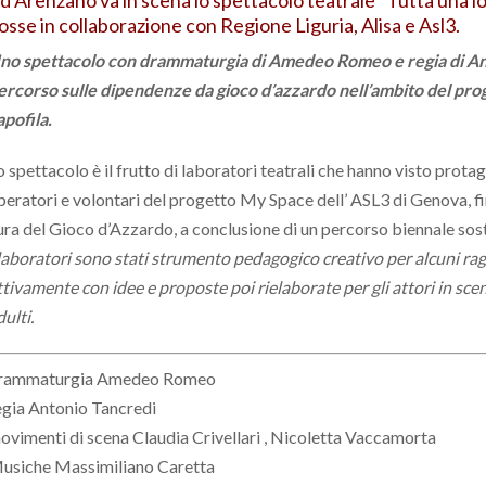
osse in collaborazione con Regione Liguria, Alisa e Asl3.
no spettacolo con drammaturgia di Amedeo Romeo e regia di Anto
ercorso sulle dipendenze da gioco d’azzardo nell’ambito del pro
apofila.
o spettacolo è il frutto di laboratori teatrali che hanno visto prota
peratori e volontari del progetto My Space dell’ ASL3 di Genova, fi
ura del Gioco d’Azzardo, a conclusione di un percorso biennale sos
 laboratori sono stati strumento pedagogico creativo per alcuni r
ttivamente con idee e proposte poi rielaborate per gli attori in sce
dulti.
rammaturgia Amedeo Romeo
egia Antonio Tancredi
ovimenti di scena Claudia Crivellari , Nicoletta Vaccamorta
usiche Massimiliano Caretta