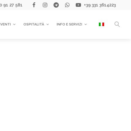
0 91 27 581
+39 331 3614223
EVENTI
OSPITALITÀ
INFO E SERVIZI