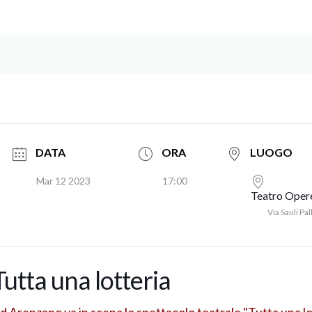
DATA
ORA
LUOGO
Mar 12 2023
17:00
Teatro Opere
Via Sauli Pal
Tutta una lotteria
d Arenzano va in scena lo spettacolo teatrale "Tutta una lo