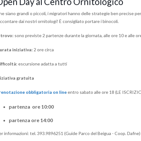
Open Day al Centro Ornitologico
he siano grandi o piccoli, i migratori hanno delle strategie ben precise p
ccontare dai nostri ornitologi! È consigliato portare i binocoli.
itrovo:
sono previste 2 partenze durante la giornata, alle ore 10 e alle o
urata iniziativa:
2 ore circa
ifficoltà:
escursione adatta a tutti
niziativa gratuita
renotazione obbligatoria on line
entro sabato alle ore 18 (LE ISC
partenza ore 10:00
partenza ore 14:00
er informazioni: tel. 393.9896251 (Guide Parco del Beigua - Coop. Dafne)