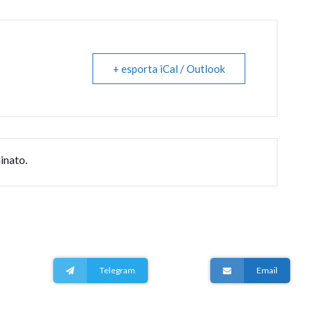
+ esporta iCal / Outlook
inato.
Telegram
Email