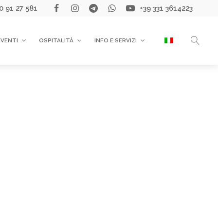
0 91 27 581
+39 331 3614223
EVENTI
OSPITALITÀ
INFO E SERVIZI