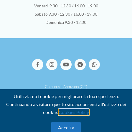
Venerdì 9.30 - 12.30 / 16.00 - 19.00
Sabato 9.30 - 12.30 / 16.00 - 19.00
Domenica 9.30 - 12.30
Comune di Arenzano (GE)
Via S.Pallavicino, 39 - 16011 Arenzano (GE)
Utilizziamo i cookie per migliorare la tua esperienza.
P.I. 00449500107 -
Credits
Continuando a visitare questo sito acconsenti all'utilizzo dei
-
COOKIE POLICY
-
PRIVACY POLICY
cookie.
Cookies Policy
Dichiarazione di accessibilità
Accetta