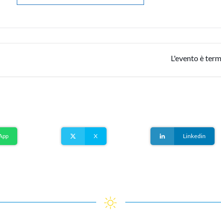
L'evento è term
App
X
Linkedin