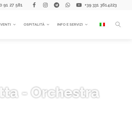
0 91 27 581
+39 331 3614223
EVENTI
OSPITALITÀ
INFO E SERVIZI
etta - Orchestra