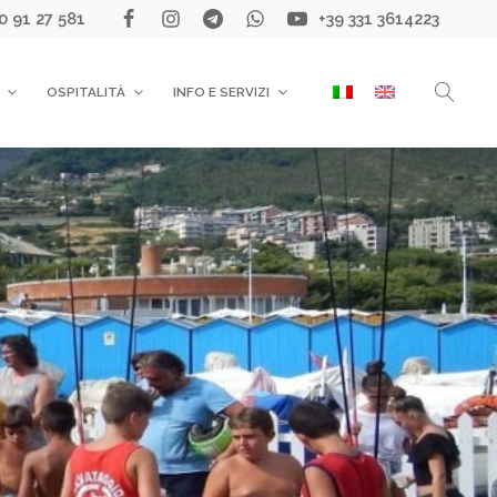
0 91 27 581
+39 331 3614223
OSPITALITÀ
INFO E SERVIZI