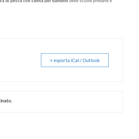
ta di pesca con canna per bambini
delle scuole primarie e
+ esporta iCal / Outlook
inato.