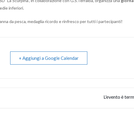
SD "La Scurpina", in collaborazione con G.S.Terralba, organizza una
giorna
die inferiori.
anna da pesca, medaglia ricordo e rinfresco per tutti i partecipanti!
+ Aggiungi a Google Calendar
L'evento è term