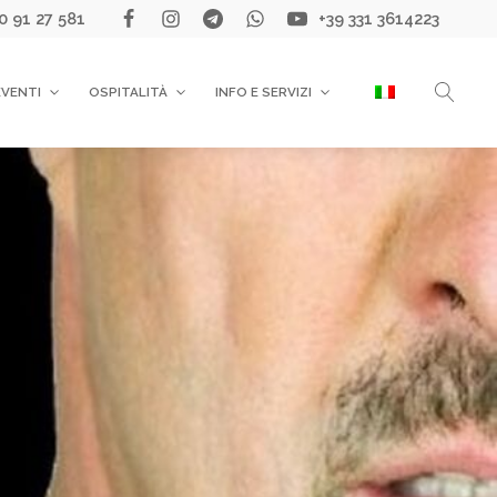
0 91 27 581
+39 331 3614223
EVENTI
OSPITALITÀ
INFO E SERVIZI