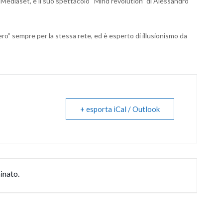
Mediaset, e il suo spettacolo “Mind revolution” di Alessandro
tero” sempre per la stessa rete, ed è esperto di illusionismo da
+ esporta iCal / Outlook
inato.