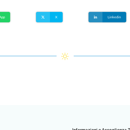
App
X
Linkedin
Informazioni e Accoglienza T