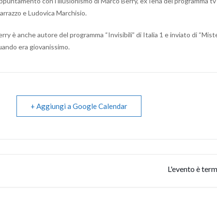
ppuntamento con l’illusionismo di Marco Berry, ex Iena del programma tv 
arrazzo e Ludovica Marchisio.
rry è anche autore del programma “Invisibili” di Italia 1 e inviato di “Mis
uando era giovanissimo.
+ Aggiungi a Google Calendar
L'evento è term