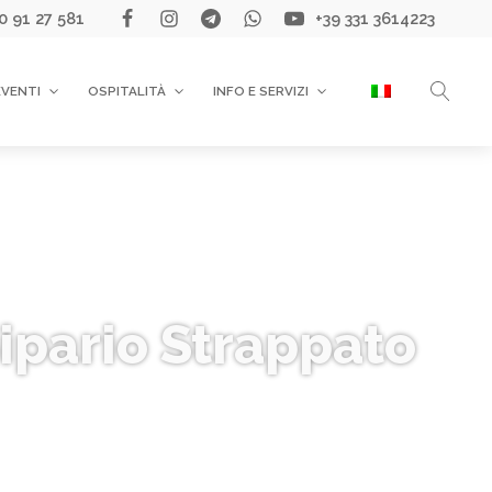
0 91 27 581
+39 331 3614223
EVENTI
OSPITALITÀ
INFO E SERVIZI
Sipario Strappato