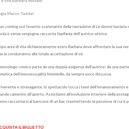
i e con
Barbara Moselli
egia Marco Taddei
 un coming out l’evento scatenante della narrazione di Le donne baciano 
onia e senza vergogna, racconta l’epifania dell’autrice-attrice.
opo anni di vita dichiaratamente etero Barbara deve affrontare la sua ver
he la condurranno alla totale accettazione di sé.
 monologo comico parte da una doppia esigenza dell’autrice: da una parte il 
ematica dell’omosessualità femminile, da sempre poco discussa.
rriverente e stravagante, lo spettacolo tocca i temi dell’innamoramento e
rande camerino all’aperto. Assistiamo all’evoluzione interiore della protag
nno raccontarsi al bancone di un bar, trasmettendo la passione di cui è pie
CQUISTA IL BIGLIETTO