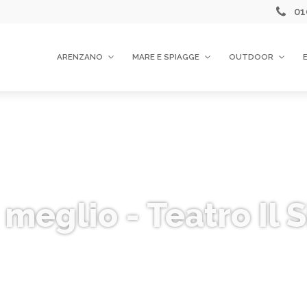
01
ARENZANO
MARE E SPIAGGE
OUTDOOR
meglio - Teatro Il 