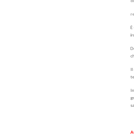
d
r
È
ir
D
c
Il
t
I
g
sa
A