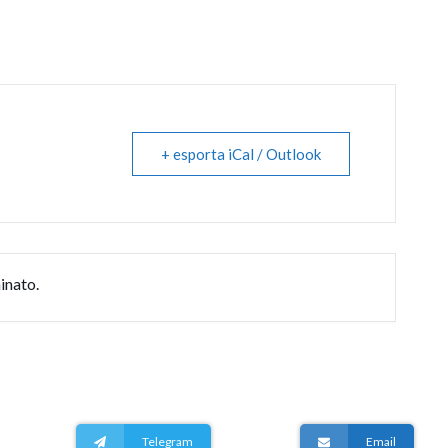
+ esporta iCal / Outlook
inato.
Telegram
Email