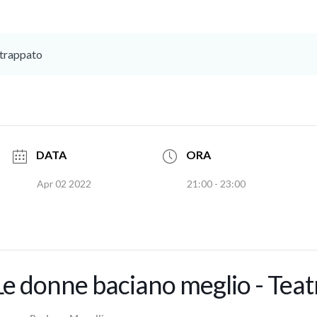
Strappato
DATA
ORA
Apr 02 2022
21:00 - 23:00
Le donne baciano meglio - Teatr