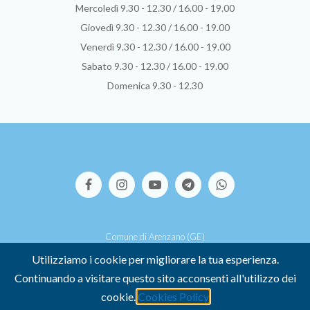
Mercoledì 9.30 - 12.30 / 16.00 - 19.00
Giovedì 9.30 - 12.30 / 16.00 - 19.00
Venerdì 9.30 - 12.30 / 16.00 - 19.00
Sabato 9.30 - 12.30 / 16.00 - 19.00
Domenica 9.30 - 12.30
Comune di Arenzano (GE)
Via S.Pallavicino, 39 - 16011 Arenzano (GE)
Utilizziamo i cookie per migliorare la tua esperienza.
P.I. 00449500107 -
Credits
Continuando a visitare questo sito acconsenti all'utilizzo dei
-
COOKIE POLICY
-
PRIVACY POLICY
cookie.
Cookies Policy
Dichiarazione di accessibilità