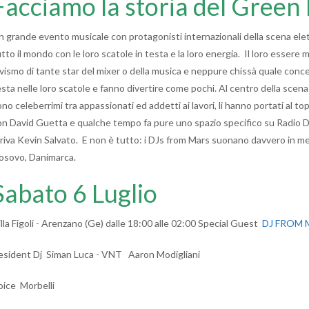
Facciamo la storia del Green 
 grande evento musicale con protagonisti internazionali della scena elettro
utto il mondo con le loro scatole in testa e la loro energia. Il loro esser
ivismo di tante star del mixer o della musica e neppure chissà quale conce
sta nelle loro scatole e fanno divertire come pochi. Al centro della scena 
no celeberrimi tra appassionati ed addetti ai lavori, li hanno portati al t
on David Guetta e qualche tempo fa pure uno spazio specifico su Radio D
rriva Kevin Salvato. E non è tutto: i DJs from Mars suonano davvero in me
osovo, Danimarca.
Sabato 6 Luglio
illa Figoli - Arenzano (Ge) dalle 18:00 alle 02:00 Special Guest
DJ FROM
esident Dj Siman Luca - VNT Aaron Modigliani
oice Morbelli