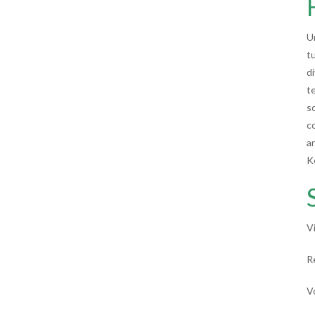
Un
t
d
te
so
c
a
K
V
R
V