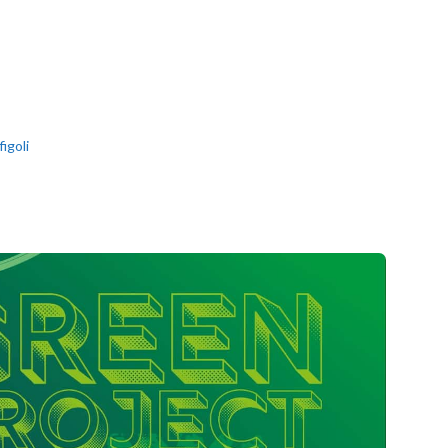
igoli