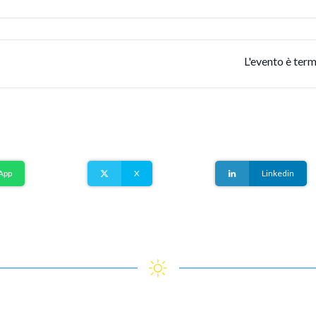
L'evento è term
App
X
Linkedin