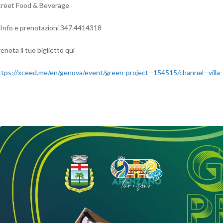
treet Food & Beverage
️Info e prenotazioni 347.4414318
enota il tuo biglietto qui
ttps://xceed.me/en/genova/event/green-project--154515/channel--villa-f