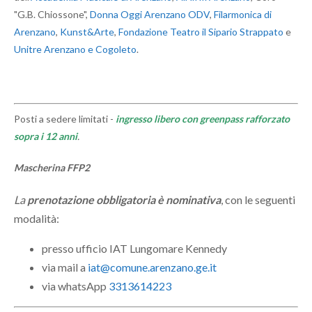
"G.B. Chiossone",
Donna Oggi Arenzano ODV
,
Filarmonica di
Arenzano
,
Kunst&Arte
,
Fondazione Teatro il Sipario Strappato
e
Unitre Arenzano e Cogoleto
.
Posti a sedere limitati -
ingresso libero con greenpass rafforzato
sopra i 12 anni
.
Mascherina FFP2
La
prenotazione obbligatoria è nominativa
, con le seguenti
modalità:
presso ufficio IAT Lungomare Kennedy
via mail a
iat@comune.arenzano.ge.it
via whatsApp
3313614223