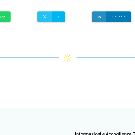
App
X
Linkedin
Informazioni e Accoglienza T