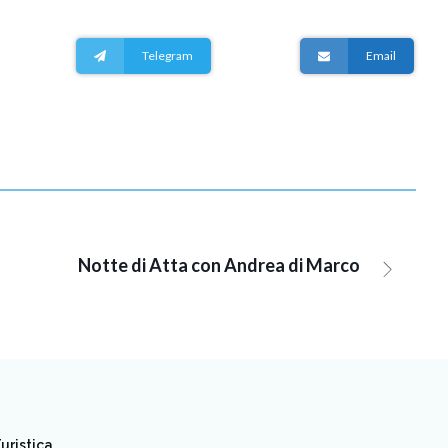
Telegram
Email
Notte di Atta con Andrea di Marco
uristica