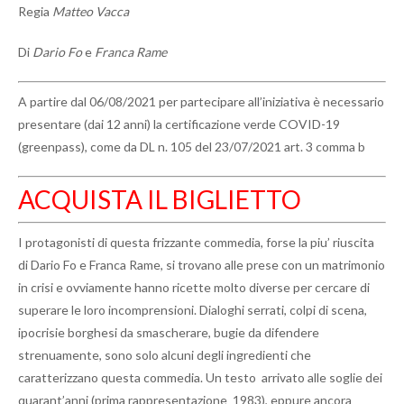
Regia
Matteo Vacca
Di
Dario Fo
e
Franca Rame
A partire dal 06/08/2021 per partecipare all’iniziativa è necessario
presentare (dai 12 anni) la certificazione verde COVID-19
(greenpass), come da DL n. 105 del 23/07/2021 art. 3 comma b
ACQUISTA IL BIGLIETTO
I protagonisti di questa frizzante commedia, forse la piu’ riuscita
di Dario Fo e Franca Rame, si trovano alle prese con un matrimonio
in crisi e ovviamente hanno ricette molto diverse per cercare di
superare le loro incomprensioni. Dialoghi serrati, colpi di scena,
ipocrisie borghesi da smascherare, bugie da difendere
strenuamente, sono solo alcuni degli ingredienti che
caratterizzano questa commedia. Un testo arrivato alle soglie dei
quarant’anni (prima rappresentazione 1983), eppure ancora