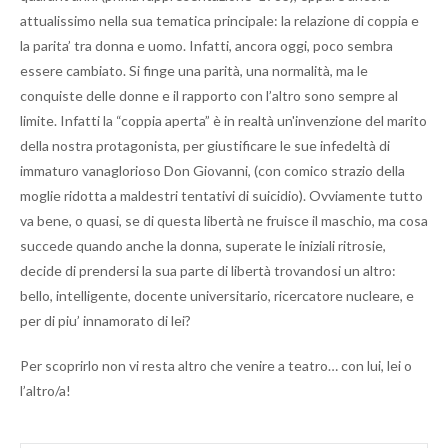
attualissimo nella sua tematica principale: la relazione di coppia e
la parita’ tra donna e uomo. Infatti, ancora oggi, poco sembra
essere cambiato. Si finge una parità, una normalità, ma le
conquiste delle donne e il rapporto con l’altro sono sempre al
limite. Infatti la “coppia aperta” è in realtà un'invenzione del marito
della nostra protagonista, per giustificare le sue infedeltà di
immaturo vanaglorioso Don Giovanni, (con comico strazio della
moglie ridotta a maldestri tentativi di suicidio). Ovviamente tutto
va bene, o quasi, se di questa libertà ne fruisce il maschio, ma cosa
succede quando anche la donna, superate le iniziali ritrosie,
decide di prendersi la sua parte di libertà trovandosi un altro:
bello, intelligente, docente universitario, ricercatore nucleare, e
per di piu’ innamorato di lei?
Per scoprirlo non vi resta altro che venire a teatro… con lui, lei o
l’altro/a!