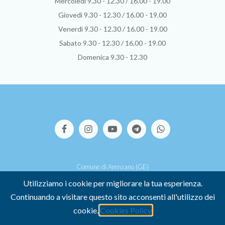
Mercoledì 9.30 - 12.30 / 16.00 - 19.00
Giovedì 9.30 - 12.30 / 16.00 - 19.00
Venerdì 9.30 - 12.30 / 16.00 - 19.00
Sabato 9.30 - 12.30 / 16.00 - 19.00
Domenica 9.30 - 12.30
Comune di Arenzano (GE)
Via S.Pallavicino, 39 - 16011 Arenzano (GE)
Utilizziamo i cookie per migliorare la tua esperienza.
P.I. 00449500107 -
Credits
Continuando a visitare questo sito acconsenti all'utilizzo dei
-
COOKIE POLICY
-
PRIVACY POLICY
cookie.
Cookies Policy
Dichiarazione di accessibilità