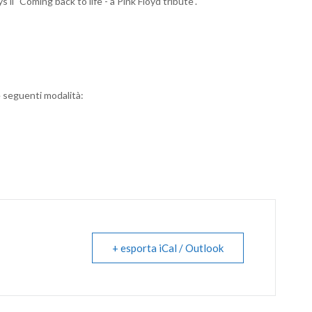
 il "Coming back to life - a Pink Floyd tribute".
e seguenti modalità:
+ esporta iCal / Outlook