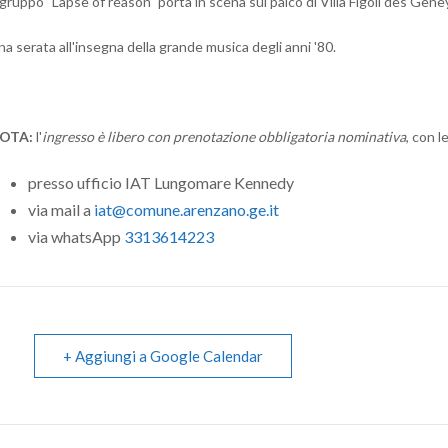
 gruppo "Lapse of reason" porta in scena sul palco di Villa Figoli des Geneys
a serata all'insegna della grande musica degli anni '80.
OTA:
l'
ingresso è libero con prenotazione obbligatoria nominativa
, con l
presso ufficio IAT Lungomare Kennedy
via mail a
iat@comune.arenzano.ge.it
via whatsApp
3313614223
+ Aggiungi a Google Calendar