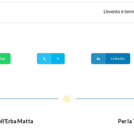
L'evento è term
App
X
Linkedin
dell'Erba Matta
Per la