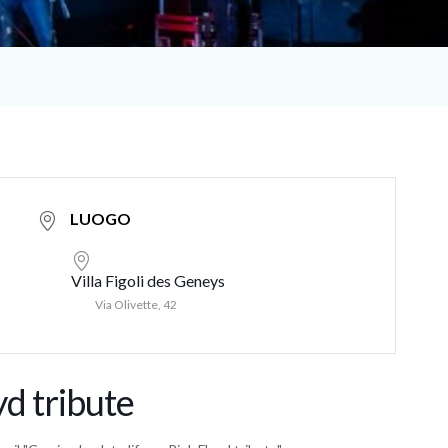
LUOGO
Villa Figoli des Geneys
Via Olivette, 42
yd tribute