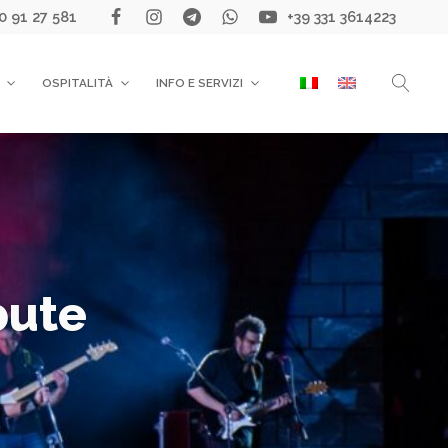
0 91 27 581
+39 331 3614223
OSPITALITÀ
INFO E SERVIZI
bute