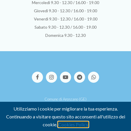
Mercoledì 9.30 - 12.30 / 16.00 - 19.00
Giovedì 9.30 - 12.30 / 16.00 - 19.00
Venerdì 9.30 - 12.30 / 16.00 - 19.00
Sabato 9.30 - 12.30 / 16.00 - 19.00
Domenica 9.30 - 12.30
Comune di Arenzano (GE)
Via S.Pallavicino, 39 - 16011 Arenzano (GE)
Utilizziamo i cookie per migliorare la tua esperienza.
P.I. 00449500107 -
Credits
Continuando a visitare questo sito acconsenti all'utilizzo dei
-
COOKIE POLICY
-
PRIVACY POLICY
cookie.
Cookies Policy
Dichiarazione di accessibilità