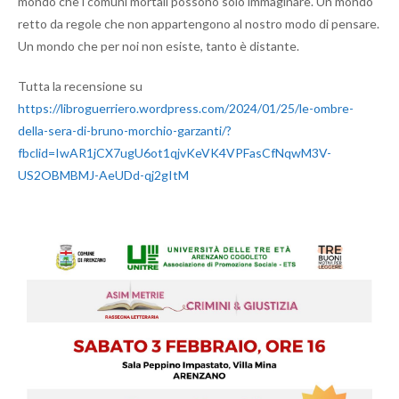
mondo che i comuni mortali possono solo immaginare. Un mondo
retto da regole che non appartengono al nostro modo di pensare.
Un mondo che per noi non esiste, tanto è distante.
Tutta la recensione su
https://libroguerriero.wordpress.com/2024/01/25/le-ombre-
della-sera-di-bruno-morchio-garzanti/?
fbclid=IwAR1jCX7ugU6ot1qjvKeVK4VPFasCfNqwM3V-
US2OBMBMJ-AeUDd-qj2gItM