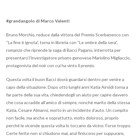
#grandangolo di Marco Valenti
Bruno Morchio, reduce dalla vittora del Premio Scerbanenco con
“La fine è ignota”, torna in libreria con “Le ombre della sera”,
romanzo che riprende la saga di Bacci Pagano, interrotta per
presentarci l’investigatore privato genovese Mariolino Migliaccio,
protagonista del noir con cui ha vinto il premio.
Questa volta il buon Bacci dovrà guardarsi dentro per venire a
capo della situazione. Dopo otto lunghi anni Katia Airoldi torna a
far parte della sua vita, chiedendogli un aiuto per capire davvero
che cosa accadde all’amico di sempre, nonchè marito della stessa
Katia, Cesare Almansi, morto in un incidente d’auto. Un compito
non facile, ma anche e soprattutto, molto doloroso, proprio
perché le vicende questa volta lo toccano da vicino. Forse troppo.
Certe ferite non si chiudono mai, anzi finiscono per suppurare,