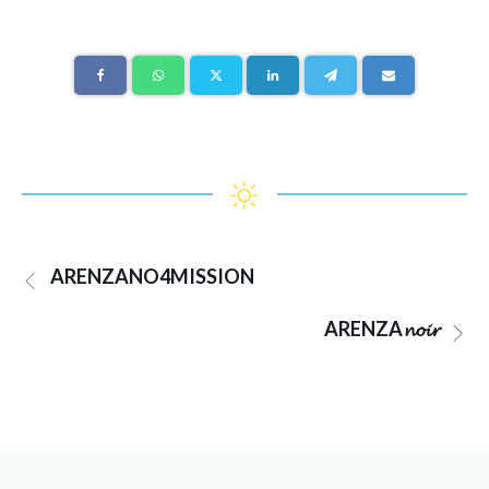
ARENZANO4MISSION
ARENZA𝓷𝓸𝓲𝓻