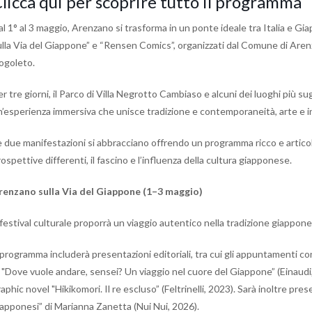
licca qui per scoprire tutto il programma
al 1° al 3 maggio, Arenzano si trasforma in un ponte ideale tra Italia e G
ulla Via del Giappone” e “Rensen Comics”, organizzati dal Comune di Are
ogoleto.
r tre giorni, il Parco di Villa Negrotto Cambiaso e alcuni dei luoghi più s
n’esperienza immersiva che unisce tradizione e contemporaneità, arte e in
e due manifestazioni si abbracciano offrendo un programma ricco e articolat
ospettive differenti, il fascino e l’influenza della cultura giapponese.
renzano sulla Via del Giappone (1–3 maggio)
 festival culturale proporrà un viaggio autentico nella tradizione giappone
l programma includerà presentazioni editoriali, tra cui gli appuntamenti c
i "Dove vuole andare, sensei? Un viaggio nel cuore del Giappone” (Einaudi, 
aphic novel "Hikikomori. Il re escluso” (Feltrinelli, 2023). Sarà inoltre pre
iapponesi” di Marianna Zanetta (Nui Nui, 2026).