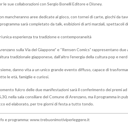
r le sue collaborazioni con Sergio Bonelli Editore e Disney.
on mancheranno aree dedicate al gioco, con tornei di carte, giochi da tav
 programma sarà completato da talk, esibizioni di arti marziali, spettacoli 
n’unica esperienza tra tradizione e contemporaneità
Arenzano sulla Via del Giappone” e “Rensen Comics” rappresentano due a
ultura tradizionale giapponese, dall’altro l’energia della cultura pop e n
nsieme, danno vita a un unico grande evento diffuso, capace di trasformar
tte le età, famiglie e curiosi.
omento fulcro delle due manifestazioni sarà il conferimento dei premi ad
5,30, nella sala consiliare del Comune di Arenzano, ma il programma in 
cco ed elaborato, per tre giorni di festa a tutto tondo.
nfo e programma: www.trebuonimotiviperleggere.it