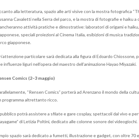
canto alla letteratura, spazio alle arti visive con la mostra fotografica “
usanna Cavaletti nella Serra del parco, e la mostra di fotografie e haiku a
ncheranno attività pratiche e dimostrative: laboratori di origami e haiku,
apponese, speciali proiezioni al Cinema Italia, esibizioni di musica tradizion
’arco giapponese.
n’attenzione particolare sarà dedicata alla figura di Edoardo Chiossone,
le influenze liguri nell’opera del maestro dell’animazione Hayao Miyazaki.
ensen Comics (2–3 maggio)
arallelamente, “Rensen Comics” porterà ad Arenzano il mondo della cult
n programma altrettanto ricco.
 pubblico potrà assistere a sfilate e gare cosplay, spettacoli dal vivo e pe
ayagame” di Letizia Poltini, dedicato alle colonne sonore dei videogiochi.
mpio spazio sarà dedicato a fumetti, illustrazione e gadget, con oltre 70 e