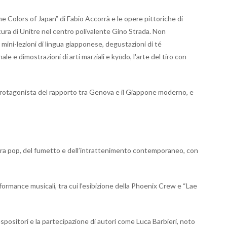
The Colors of Japan” di Fabio Accorrà e le opere pittoriche di
 cura di Unitre nel centro polivalente Gino Strada. Non
 mini-lezioni di lingua giapponese, degustazioni di té
ale e dimostrazioni di arti marziali e kyūdo, l'arte del tiro con
 protagonista del rapporto tra Genova e il Giappone moderno, e
ura pop, del fumetto e dell’intrattenimento contemporaneo, con
rformance musicali, tra cui l’esibizione della Phoenix Crew e “Lae
spositori e la partecipazione di autori come Luca Barbieri, noto