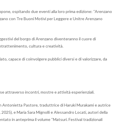
iappone, ospitando due eventi alla loro prima edizione: “Arenzano
nzano con Tre Buoni Motivi per Leggere e Unitre Arenzano
uggestivi del borgo di Arenzano diventeranno il cuore di
trattenimento, cultura e creatività.
o, capace di coinvolgere pubblici diversi e di valorizzare, da
se attraverso incontri, mostre e attività esperienziali.
on Antonietta Pastore, traduttrice di Haruki Murakami e autrice
2025), e Maria Sara Mignolli e Alessandro Locati, autori della
sentato in anteprima il volume “Matsuri. Festival tradizionali