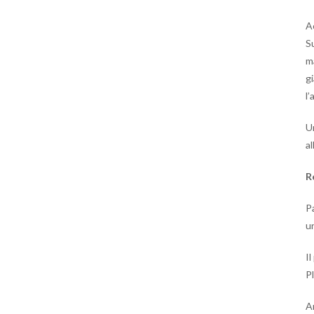
Ac
S
ma
gi
l
U
al
R
P
u
Il
Pl
A