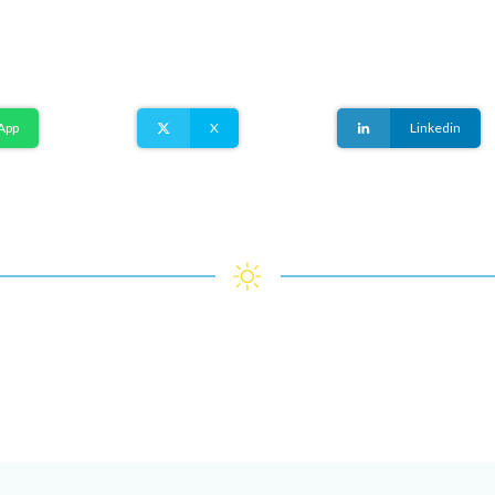
App
X
Linkedin