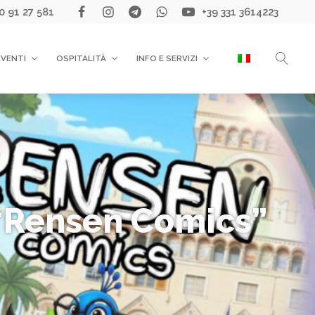
0 91 27 581
+39 331 3614223
EVENTI
OSPITALITÀ
INFO E SERVIZI
 “Rensen Comics”