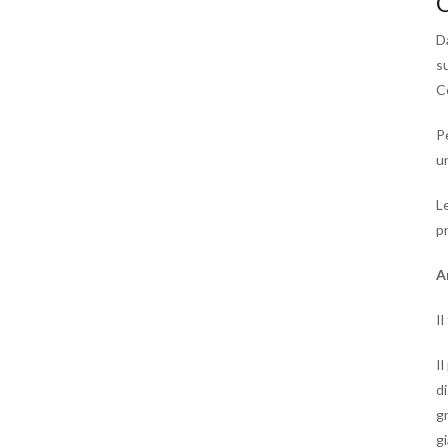
C
D
s
C
Pe
u
L
pr
A
Il
I
d
gr
g