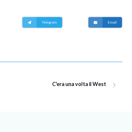
Telegram
Email
C'era una volta il West