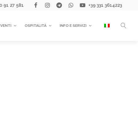
0 91 27 581
+39 331 3614223
EVENTI
OSPITALITÀ
INFO E SERVIZI