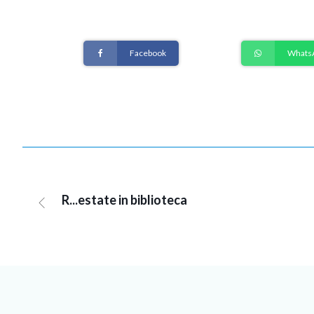
Facebook
Whats
R...estate in biblioteca