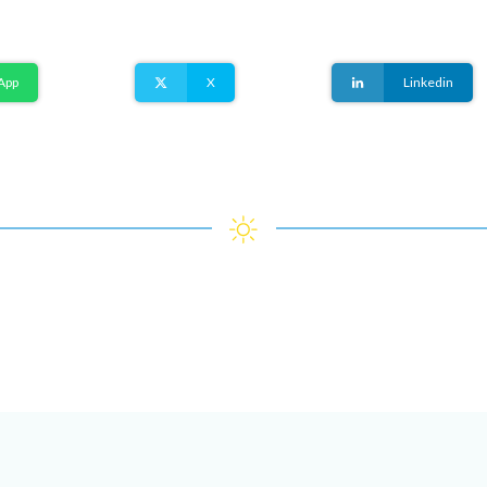
App
X
Linkedin