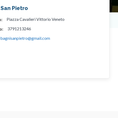
 San Pietro
Piazza Cavalieri Vittorio Veneto
o:
3791213246
o:
bagnisanpietro@gmail.com