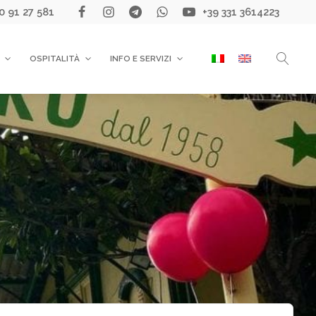
0 91 27 581
+39 331 3614223
OSPITALITÀ
INFO E SERVIZI