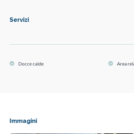
Servizi
Docce calde
Area re
Immagini