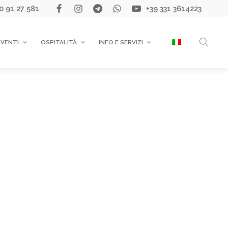
0 91 27 581
+39 331 3614223
EVENTI
OSPITALITÀ
INFO E SERVIZI