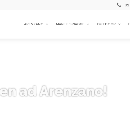
01
ARENZANO
MARE E SPIAGGE
OUTDOOR
en ad Arenzano!