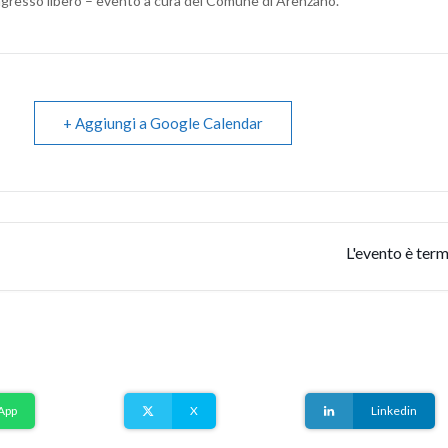
ngresso libero – evento a cura del Comune di Arenzano.
+ Aggiungi a Google Calendar
L'evento è term
App
X
Linkedin