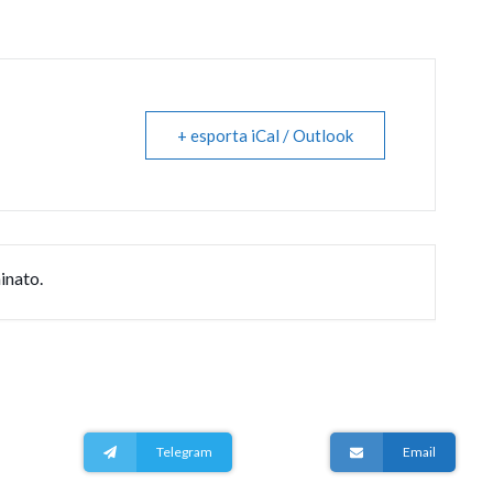
+ esporta iCal / Outlook
inato.
Telegram
Email