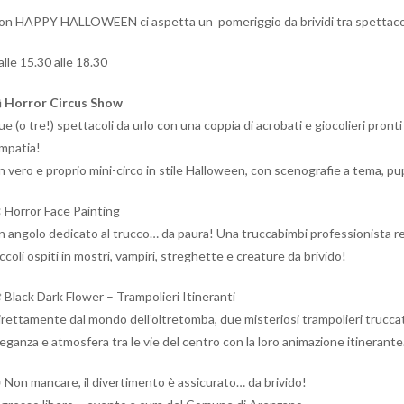
on HAPPY HALLOWEEN ci aspetta un pomeriggio da brividi tra spettacol
lle 15.30 alle 18.30

Horror Circus Show
e (o tre!) spettacoli da urlo con una coppia di acrobati e giocolieri pronti
impatia!
n vero e proprio mini-circo in stile Halloween, con scenografie a tema, p
 Horror Face Painting
n angolo dedicato al trucco… da paura! Una truccabimbi professionista re
ccoli ospiti in mostri, vampiri, streghette e creature da brivido!
 Black Dark Flower – Trampolieri Itineranti
irettamente dal mondo dell’oltretomba, due misteriosi trampolieri truccati
eganza e atmosfera tra le vie del centro con la loro animazione itinerante
 Non mancare, il divertimento è assicurato… da brivido!